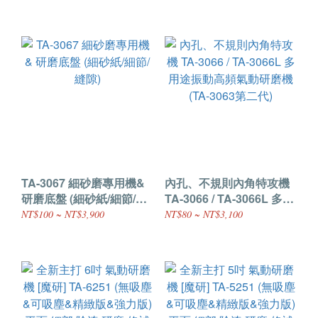
TA-3067 細砂磨專用機&
內孔、不規則內角特攻機
研磨底盤 (細砂紙/細節/縫
TA-3066 / TA-3066L 多用
隙)
途振動高頻氣動研磨機
NT$100 ~ NT$3,900
NT$80 ~ NT$3,100
(TA-3063第二代)