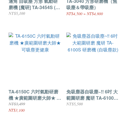
邊角 自吸塵 方形 氣動研
TA-3040 方形研磨機（無
磨機 [魔研] TA-3454S (三
吸塵＆帶吸塵）
角 底盤 直角 漆面 去漆 翻
NT$5,100
NT$4,500 ~ NT$4,800
修 DIY 汽車美容 除油膜)
TA-6150C 六吋氣動研磨
免吸塵器自吸塵~!! 6吋 大
機 ★廣範圍研磨大師★ 可
範圍研磨 魔研 TA-6100S
吸塵更健康
研磨機 (自吸塵款)
NT$3,499
NT$5,500
NT$3,100