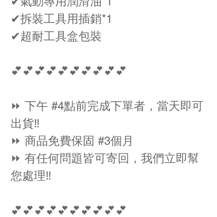
✔氣動專用潤滑油*1
✔拆裝工具用插銷*1
✔超耐工具盒包裝
💕💕💕💕💕💕💕💕💕💕
⏩ 下午 #4點前完成下單者，當天即可
出貨‼️
⏩ 商品免費保固 #3個月
⏩ 有任何問題皆可寄回，我們立即幫
您處理‼️
💕💕💕💕💕💕💕💕💕💕