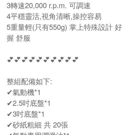
3轉速20,000 r.p.m. 可調速
4平穩靈活,視角清晰,操控容易
5重量輕(只有550g) 掌上特殊設計 好
握 舒服
💕💕💕💕💕💕💕💕💕💕
整組配備如下:
✔氣動機*1
✔2.5吋底盤*1
✔3吋底盤*1
✔砂紙粗細 共 20張