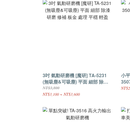
3吋 氣動研磨機 [魔研] TA-5231
小平
(無吸塵&可吸塵) 平面 細部 除漆
35
研磨 修補 板金 處理 平穩 輕盈
鏡面
NT$3,800
NT$2
NT$3,100 ~ NT$3,600