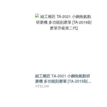
機 
細工雕匠 TA-2021 小鋼炮氣動研
磨機 多功能刻磨筆 [TA-2019刻磨
筆升級第二代]
NT$2,200