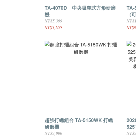
TA-4070D 中央吸塵式方形研磨
TA-508D 
機
（
NT$5,399
NT$1
NT$5,200
NT$9
超強打蠟組合 TA-5150WK 打蠟
20
研磨機
52
美容
NT$3,000
NT$3