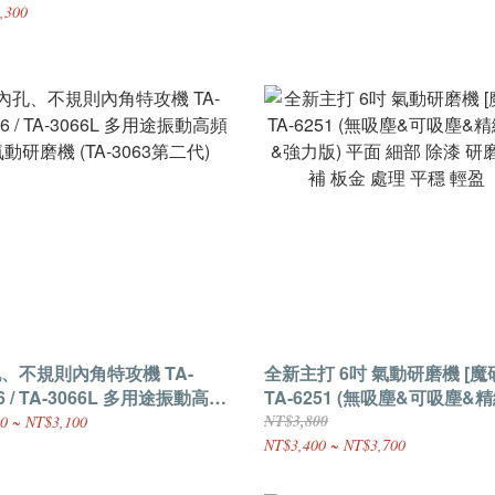
,300
、不規則內角特攻機 TA-
全新主打 6吋 氣動研磨機 [魔
/ TA-3066L 多用途振動高頻
TA-6251 (無吸塵&可吸塵&
研磨機 (TA-3063第二代)
&強力版) 平面 細部 除漆 研磨
NT$3,800
0 ~ NT$3,100
補 板金 處理 平穩 輕盈
NT$3,400 ~ NT$3,700