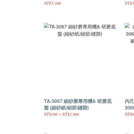
NT$3,300
NT$3
TA-3067 細砂磨專用機& 研磨底
內孔
盤 (細砂紙/細節/縫隙)
3066 
氣動
NT$100 ~ NT$3,900
NT$8