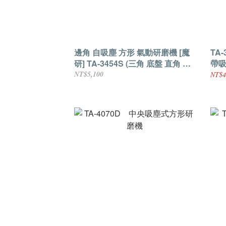
邊角 自吸塵 方形 氣動研磨機 [魔
TA
研] TA-3454S (三角 底盤 直角 漆
帶
面 去漆 翻修 DIY 汽車美容 除油
NT$5,100
NT$4
膜)