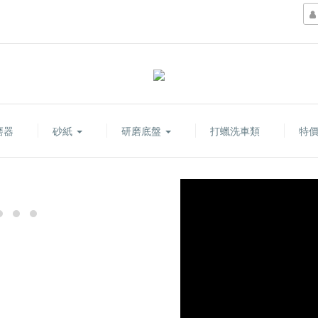
磨器
砂紙
研磨底盤
打蠟洗車類
特