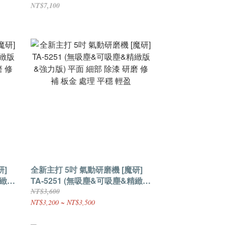
NT$7,100
研]
全新主打 5吋 氣動研磨機 [魔研]
精緻版
TA-5251 (無吸塵&可吸塵&精緻版
 修
&強力版) 平面 細部 除漆 研磨 修
NT$3,600
補 板金 處理 平穩 輕盈
NT$3,200 ~ NT$3,500