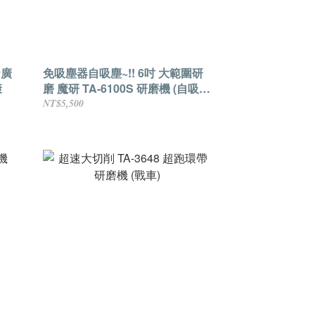
★廣
免吸塵器自吸塵~!! 6吋 大範圍研
康
磨 魔研 TA-6100S 研磨機 (自吸塵
款)
NT$5,500