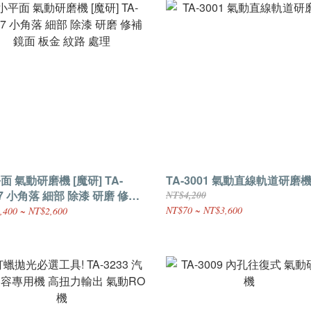
面 氣動研磨機 [魔研] TA-
TA-3001 氣動直線軌道研磨
07 小角落 細部 除漆 研磨 修補
NT$4,200
 板金 紋路 處理
NT$70 ~ NT$3,600
,400 ~ NT$2,600