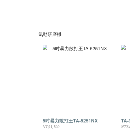
氣動研磨機
5吋暴力散打王TA-5251NX
TA-
NT$3,500
NT$4