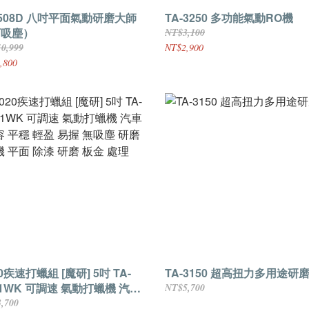
八吋平面氣動研磨大師
TA-3250 多功能氣動RO機
可吸塵）
NT$3,100
0,999
NT$2,900
,800
20疾速打蠟組 [魔研] 5吋 TA-
TA-3150 超高扭力多用途研
51WK 可調速 氣動打蠟機 汽車
NT$5,700
 平穩 輕盈 易握 無吸塵 研磨
,700