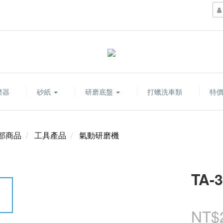
磨器
砂紙
研磨底盤
打蠟洗車類
特
部商品
工具產品
氣動研磨機
TA
NT$