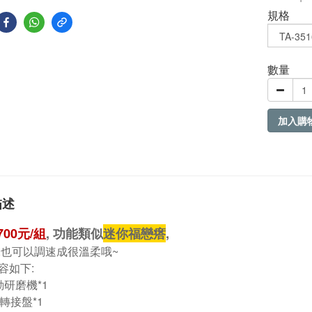
規格
數量
加入購
描述
700元/組
, 功能類似
迷你福戀瘩
,
,也可以調速成很溫柔哦~
容如下:
動研磨機*1
吋轉接盤*1