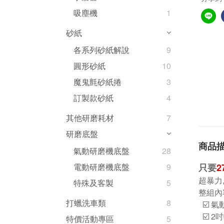
吸塵機
1
砂紙
各系列砂紙解說
9
圓形砂紙
10
魔鬼氈砂紙捲
3
訂製款砂紙
4
其他研磨耗材
7
研磨底盤
商品
氣動研磨機底盤
28
只要
2
電動研磨機底盤
9
超暴力
特殊及客製
5
整組內
打蠟洗車類
8
☑️ 氣
☑️ 2
特價活動專區
5