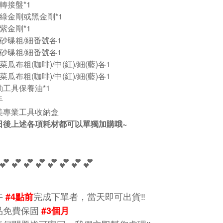
吋轉接盤*1
吋綠金剛或黑金剛*1
吋紫金剛*1
吋砂碟粗/細番號各1
吋砂碟粗/細番號各1
吋菜瓜布粗(咖啡)/中(紅)/細(藍)各1
吋菜瓜布粗(咖啡)/中(紅)/細(藍)各1
動工具保養油*1
手
精美專業工具收納盒
 日後上述各項耗材都可以單獨加購哦~
💕💕💕💕💕💕💕💕
午
完成下單者，當天即可出貨‼️
#4點前
品免費保固
#3個月