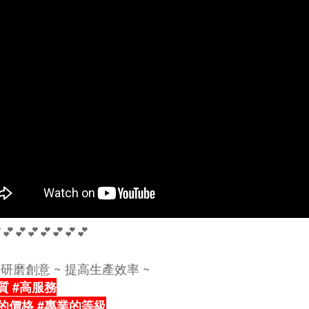
💕💕💕💕💕💕💕
享研磨創意 ~ 提高生產效率 ~
質 #高服務
的價格 #專業的等級