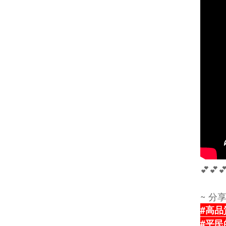
💕💕
~ 分
#高品
#平民