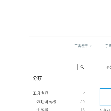
工具產品
手
全
分類
工具產品
氣動研磨機
29
手磨器
18
分享到