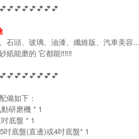
💕💕💕💕💕💕💕💕
途
、石頭、玻璃、油漆、纖維版、汽車美容..
紙能磨的 它都能‼️‼️‼️
💕💕💕💕💕💕💕💕
配備如下：
動研磨機 * 1
吋底盤 * 1
.5吋底盤(直邊)或4吋底盤* 1