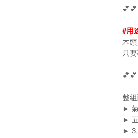
💕💕
#用
木頭
只要砂
💕💕
整組
► 氣
► 五
► 3