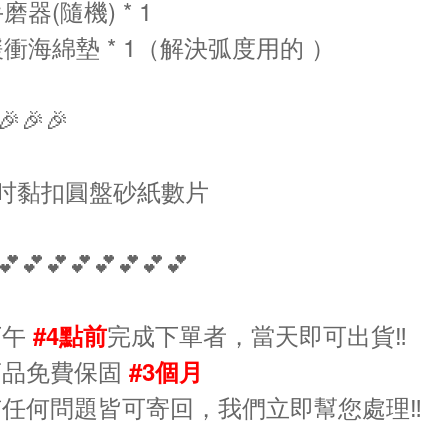
磨器(隨機) * 1
緩衝海綿墊 * 1（解決弧度用的 ）
🎉🎉
5吋黏扣圓盤砂紙數片
💕💕💕💕💕💕💕💕
下午
完成下單者，當天即可出貨‼️
#4點前
商品免費保固
#3個月
有任何問題皆可寄回，我們立即幫您處理‼️