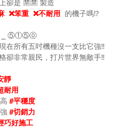
上卻是 🈲🈲 製造
的機子嗎⁉️
麻 ❌笨重 ❌不耐用
 ⎯ ⑤①⑤⓪
現在所有五吋機種沒一支比它強‼️
格卻非常親民，打片世界無敵手‼️
安靜
超耐用
超高
#平穩度
超強
#切銷力
輕巧好施工