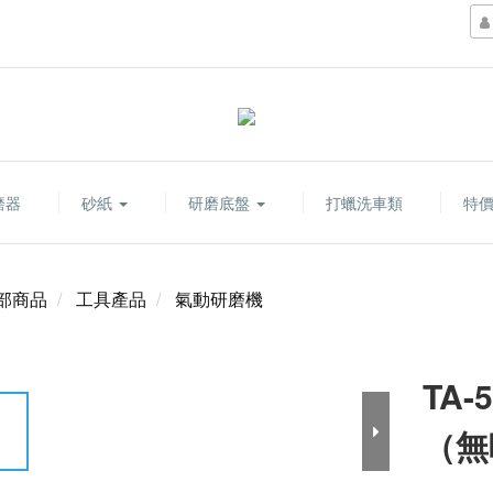
磨器
砂紙
研磨底盤
打蠟洗車類
特
部商品
工具產品
氣動研磨機
TA
（無