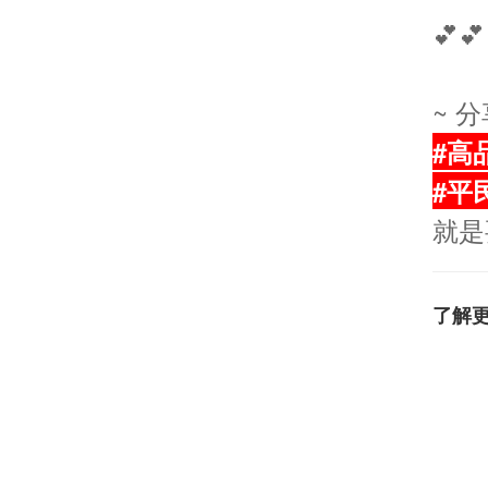
💕💕
~ 
#高
#平
就是
了解