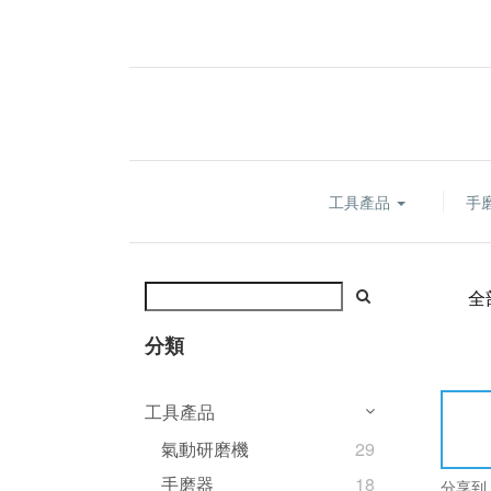
工具產品
手
全
分類
工具產品
氣動研磨機
29
手磨器
18
分享到