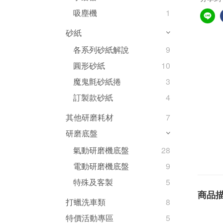
吸塵機
1
砂紙
各系列砂紙解說
9
圓形砂紙
10
魔鬼氈砂紙捲
3
訂製款砂紙
4
其他研磨耗材
7
研磨底盤
氣動研磨機底盤
28
電動研磨機底盤
9
特殊及客製
5
商品
打蠟洗車類
8
特價活動專區
5