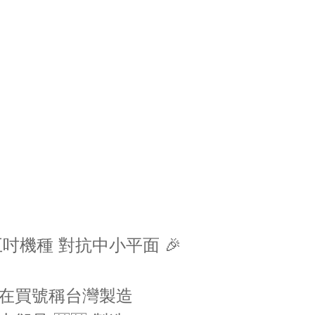
 五吋機種 對抗中小平面 🎉
在買號稱台灣製造