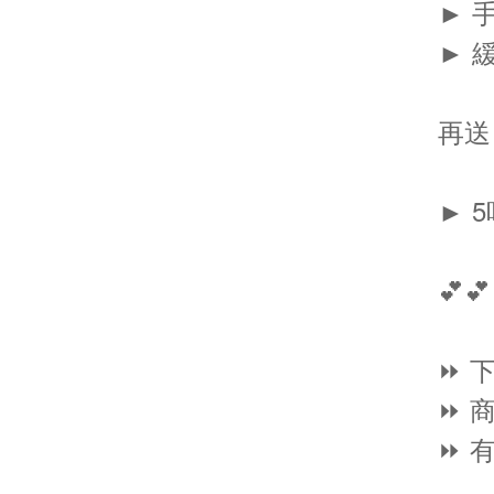
► 手
► 
再送
► 
💕💕
⏩ 
⏩ 
⏩ 