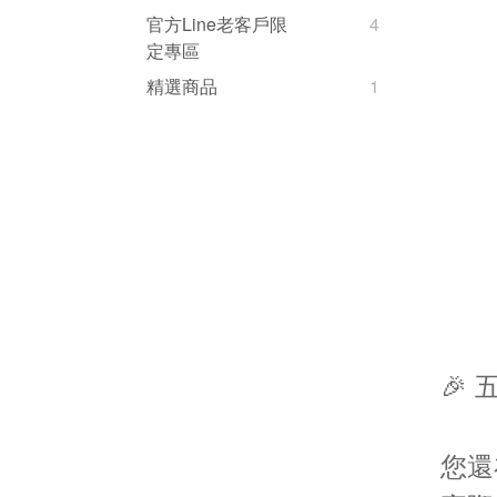
官方Line老客戶限
4
定專區
精選商品
1
🎉
您還