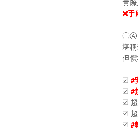
實際
❌手
ⓉⒶ
堪稱
但價
☑️
#
☑️
#
☑️ 
☑️ 
☑️
#