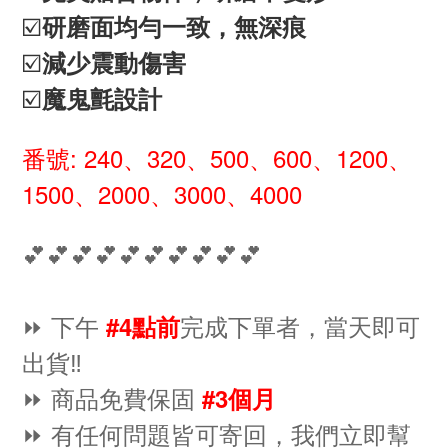
☑️
研磨面均勻一致，無深痕
☑️
減少震動傷害
☑️
魔鬼氈設計
番號: 240、320、500、600、1200、
1500、2000、3000、4000
💕💕💕💕💕💕💕💕💕💕
⏩ 下午
完成下單者，當天即可
#4點前
出貨‼️
⏩ 商品免費保固
#3個月
⏩ 有任何問題皆可寄回，我們立即幫