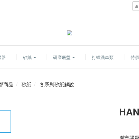
磨器
砂紙
研磨底盤
打蠟洗車類
特
部商品
砂紙
各系列砂紙解說
HAN
若想購買