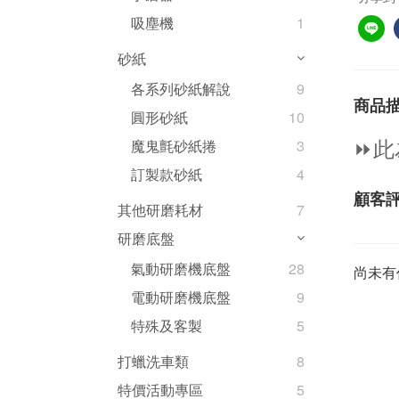
吸塵機
1
砂紙
各系列砂紙解說
9
商品
圓形砂紙
10
⏩
此
魔鬼氈砂紙捲
3
訂製款砂紙
4
顧客
其他研磨耗材
7
研磨底盤
氣動研磨機底盤
28
尚未有
電動研磨機底盤
9
特殊及客製
5
打蠟洗車類
8
特價活動專區
5