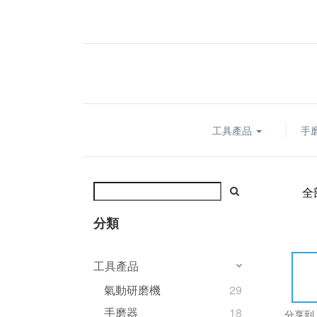
工具產品
手
全
分類
工具產品
氣動研磨機
29
手磨器
18
分享到