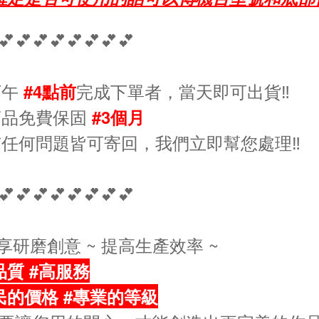
💕💕💕💕💕💕💕💕
下午
完成下單者，當天即可出貨‼️
#4點前
商品免費保固
#3個月
有任何問題皆可寄回，我們立即幫您處理‼️
💕💕💕💕💕💕💕💕
分享研磨創意 ~ 提高生產效率 ~
品質 #高服務
民的價格 #專業的等級