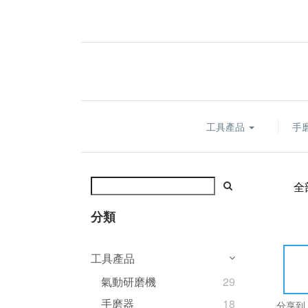
工具產品
手
全
分類
工具產品
氣動研磨機
29
手磨器
18
分享到