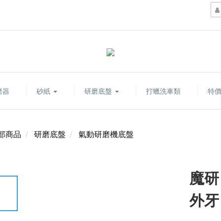
磨器
砂紙
研磨底盤
打蠟洗車類
特
部商品
研磨底盤
氣動研磨機底盤
魔研 
外牙