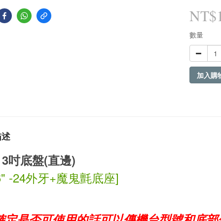
NT$
數量
加入購
描述
 3吋底盤(直邊)
6" -24外牙+
魔鬼氈底座
]
確定是否可使用的話可以傳機台型號和底部