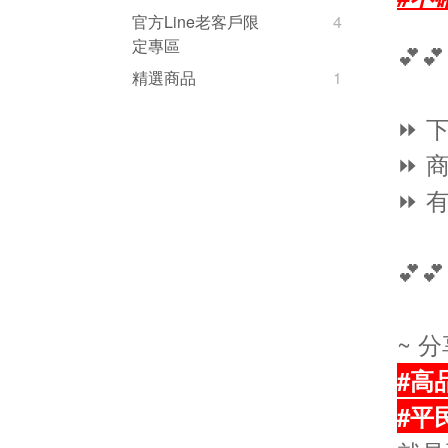
官方Line老客戶限
4
定專區
💕💕
精選商品
1
⏩ 
⏩ 
⏩ 
💕💕
~ 
#高
#平