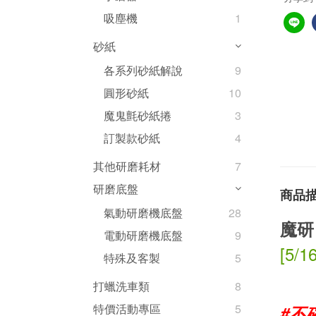
吸塵機
1
砂紙
各系列砂紙解說
9
圓形砂紙
10
魔鬼氈砂紙捲
3
訂製款砂紙
4
其他研磨耗材
7
研磨底盤
商品
氣動研磨機底盤
28
魔研
電動研磨機底盤
9
[5/1
特殊及客製
5
打蠟洗車類
8
特價活動專區
5
#不