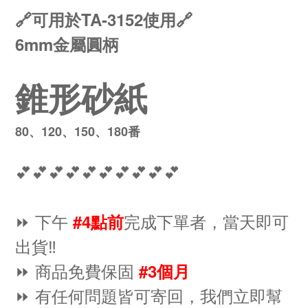
🔗可用於TA-3152使用🔗
6mm金屬圓柄
錐形砂紙
80、120、150、180番
💕💕💕💕💕💕💕💕💕💕
⏩ 下午
完成下單者，當天即可
#4點前
出貨‼️
⏩ 商品免費保固
#3個月
⏩ 有任何問題皆可寄回，我們立即幫