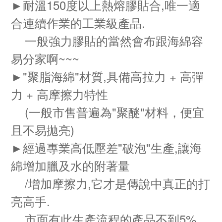
►耐溫150度以上熱熔膠貼合,唯一適
合連續作業的工業級產品.
一般強力膠貼的當然會布跟海綿容
易分家啊~~~
►"聚脂海綿"材質,具備高拉力 + 高彈
力 + 高摩擦力特性
(一般市售普遍為"聚醚"材料，便宜
且不易拋亮)
►經過專業高低壓差"破泡"生產,讓海
綿增加臘及水的附著量
/增加摩擦力,它才是傳說中真正的打
亮高手.
市面有此生產流程的產品不到5%...