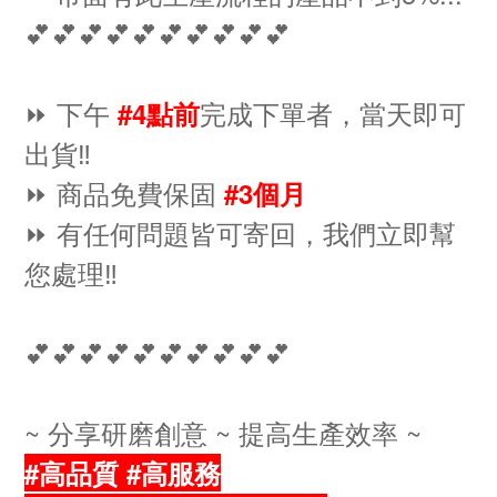
💕💕💕💕💕💕💕💕💕💕
⏩ 下午
完成下單者，當天即可
#4點前
出貨‼️
⏩ 商品免費保固
#3個月
⏩ 有任何問題皆可寄回，我們立即幫
您處理‼️
💕💕💕💕💕💕💕💕💕💕
~ 分享研磨創意 ~ 提高生產效率 ~
#高品質 #高服務