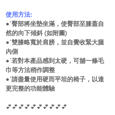
使用方法:
●˙臀部將坐墊坐滿，使臀部至膝蓋自
然的向下傾斜 (如附圖)
●˙雙膝略寬於肩膀，並自覺收緊大腿
內側
●˙若對本產品感到太硬，可舖一條毛
巾等方法稍作調整
●˙請盡量使用硬而平坦的椅子，以達
更完整的功能體驗
💕💕💕💕💕💕💕💕💕💕