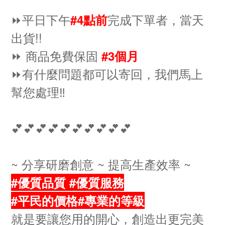
⏩️平日
下午
完成下單者，當天
#4點前
出貨!!
⏩ 商品免費保固
#3個月
⏩有什麼問題都可以寄回，我們馬上
幫您處理‼️
💕💕💕💕💕💕💕💕💕💕
~ 分享研磨創意 ~ 提高生產效率 ~
#優質品質 #優質服務
#平民的價格#專業的等級
就是要讓您用的開心，創造出更完美