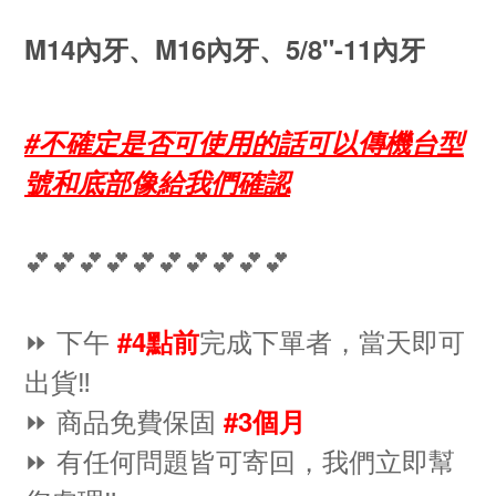
M14內牙、M16內牙、5/8"-11內牙
#不確定是否可使用的話可以傳機台型
號和底部像給我們確認
💕💕💕💕💕💕💕💕💕💕
⏩ 下午
完成下單者，當天即可
#4點前
出貨‼️
⏩ 商品免費保固
#3個月
⏩ 有任何問題皆可寄回，我們立即幫