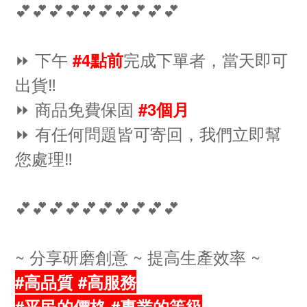
💕💕💕💕💕💕💕💕💕💕
⏩ 下午
完成下單者，當天即可
#4點前
出貨‼️
⏩ 商品免費保固
#3個月
⏩ 有任何問題皆可寄回，我們立即幫
您處理‼️
💕💕💕💕💕💕💕💕💕💕
~ 分享研磨創意 ~ 提高生產效率 ~
#高品質 #高服務
#平民的價格 #專業的等級