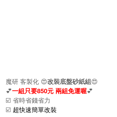
魔研 客製化 😍
😍
改裝底盤砂紙組
💕
💕
一組只要850元 兩組免運喔
☑️ 省時省錢省力
☑️
超快速簡單改裝