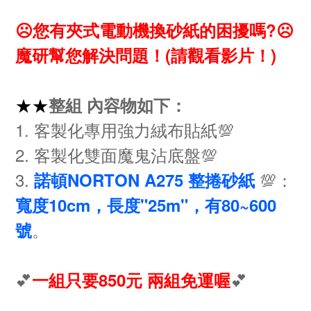
☹您有夾式電動機換砂紙的困擾嗎?☹
魔研幫您解決問題！(請觀看影片！)
★
★
整組 內容物如下：
1. 客製化專用強力絨布貼紙💯
2. 客製化雙面魔鬼沾底盤💯
3.
💯：
諾頓NORTON A275 整捲砂紙
寬度10cm，長度"25m"，有80~600
。
號
💕
💕
一組只要850元 兩組免運喔