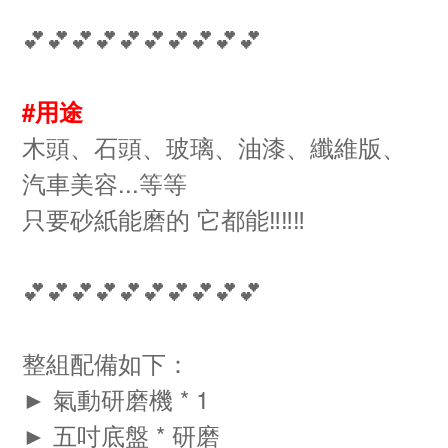
💕💕💕💕💕💕💕💕💕💕
#用途
木頭、石頭、玻璃、油漆、纖維版、
汽車美容...等等
只要砂紙能磨的 它都能‼️‼️‼️
💕💕💕💕💕💕💕💕💕💕
整組配備如下：
► 氣動研磨機 * 1
► 五吋底盤 * 研磨