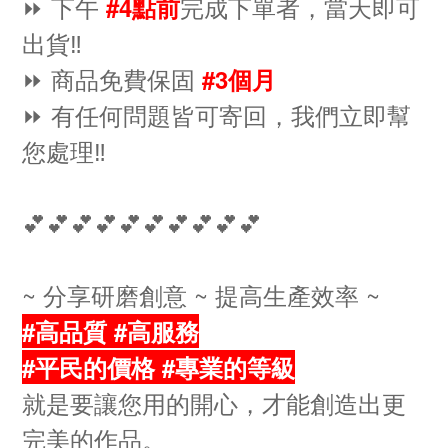
⏩ 下午
完成下單者，當天即可
#4點前
出貨‼️
⏩ 商品免費保固
#3個月
⏩ 有任何問題皆可寄回，我們立即幫
您處理‼️
💕💕💕💕💕💕💕💕💕💕
~ 分享研磨創意 ~ 提高生產效率 ~
#高品質 #高服務
#平民的價格 #專業的等級
就是要讓您用的開心，才能創造出更
完美的作品。