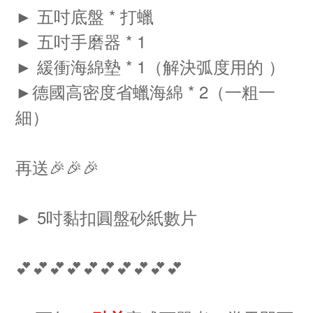
► 五吋底盤 * 打蠟
► 五吋手磨器 * 1
► 緩衝海綿墊 * 1（解決弧度用的 ）
►德國高密度省蠟海綿 * 2（一粗一
細）
再送🎉🎉🎉
► 5吋黏扣圓盤砂紙數片
💕💕💕💕💕💕💕💕💕💕