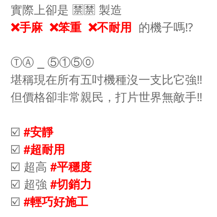
實際上卻是 🈲🈲 製造
的機子嗎⁉️
❌手麻 ❌笨重 ❌不耐用
ⓉⒶ ⎯ ⑤①⑤⓪
堪稱現在所有五吋機種沒一支比它強‼️
但價格卻非常親民，打片世界無敵手‼️
☑️
#安靜
☑️
#超耐用
☑️ 超高
#平穩度
☑️ 超強
#切銷力
☑️
#輕巧好施工