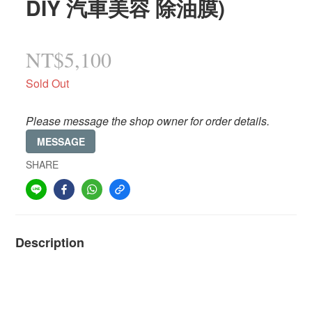
DIY 汽車美容 除油膜)
NT$5,100
Sold Out
Please message the shop owner for order details.
MESSAGE
SHARE
Description