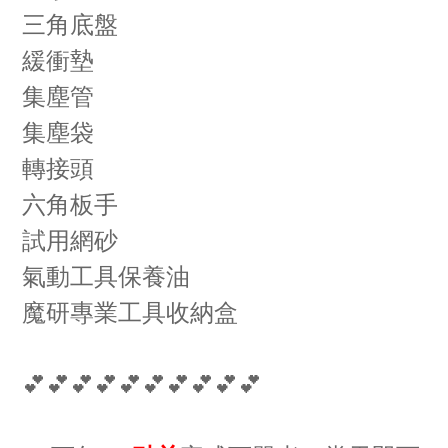
三角底盤
緩衝墊
集塵管
集塵袋
轉接頭
六角板手
試用網砂
氣動工具保養油
魔研專業工具收納盒
💕💕💕💕💕💕💕💕💕💕