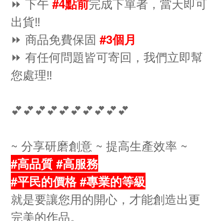
⏩ 下午
完成下單者，當天即可
#4點前
出貨‼️
⏩ 商品免費保固
#3個月
⏩ 有任何問題皆可寄回，我們立即幫
您處理‼️
💕💕💕💕💕💕💕💕💕💕
~ 分享研磨創意 ~ 提高生產效率 ~
#高品質 #高服務
#平民的價格 #專業的等級
就是要讓您用的開心，才能創造出更
完美的作品。