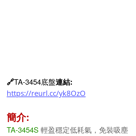
TA-3454底盤
🔗
連結:
https://reurl.cc/yk8OzO
簡介:
TA-3454S
輕盈穩定低耗氣
，免裝吸塵