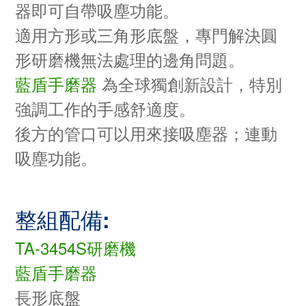
器即可自帶吸塵功能
。
適用方形或三角形底盤，專門
解決圓
形研磨機無法處理的邊角問題。
藍盾手磨器
為全球獨創新設計
，特別
強調工作的手感舒適度
。
後方的管口可以用來接吸塵器；
連動
吸塵功能
。
整組配備:
TA-3454S研磨機
藍盾手磨器
長形底盤