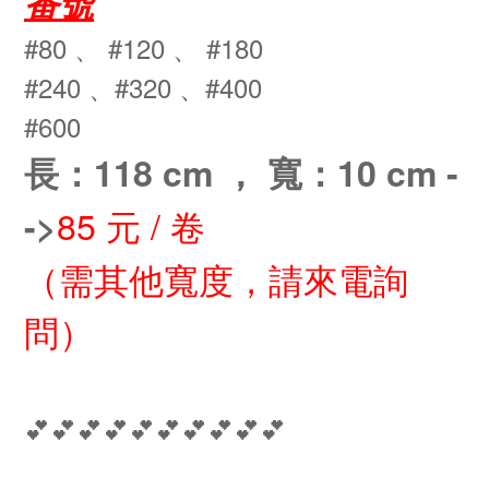
番號
#80 、
#120 、
#
180
#240
、
#320
、
#400
#600
長：118 cm ，
寬：10 cm -
85 元 / 卷
->
（需其他寬度，請來電詢
問）
💕💕💕💕💕💕💕💕💕💕