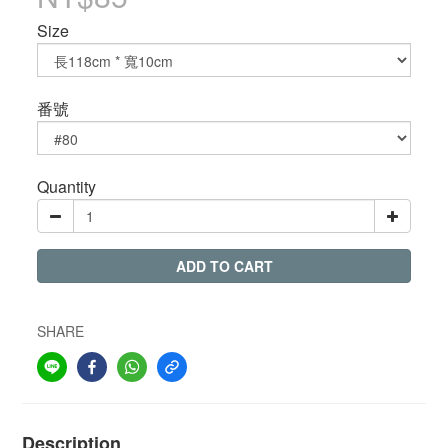
Size
番號
Quantity
ADD TO CART
SHARE
Description