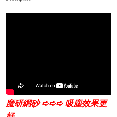
魔研
網砂
➪➪➪ 吸塵效果更
好