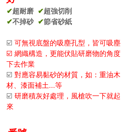
✔
超耐磨
✔
超強切削
✔
不掉砂
✔
節省砂紙
☑️
可無視底盤的吸塵孔型
，
皆可吸塵
☑️ 網織構造
，
更能伏貼研磨物的角度
下去作業
☑️
對應容易黏砂的材質，如：重油木
材、漆面補土...等
☑️
研磨積灰好處理，
風槍吹一下就起
來