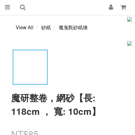
View All
砂紙
魔鬼氈砂紙捲
魔研整卷，網砂【長:
118cm ， 寬: 10cm】
NT$85