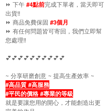
⏩ 下午
完成下單者，當天即可
#4點前
出貨‼️
⏩ 商品免費保固
#3個月
⏩ 有任何問題皆可寄回，我們立即幫
您處理‼️
💕💕💕💕💕💕💕💕💕💕
~ 分享研磨創意 ~ 提高生產效率 ~
#高品質 #高服務
#平民的價格 #專業的等級
就是要讓您用的開心，才能創造出更