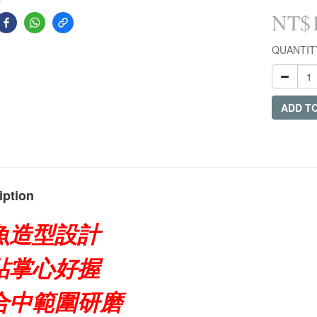
NT$
QUANTIT
ADD T
iption
魚造型設計
貼掌心好握
合中範圍研磨