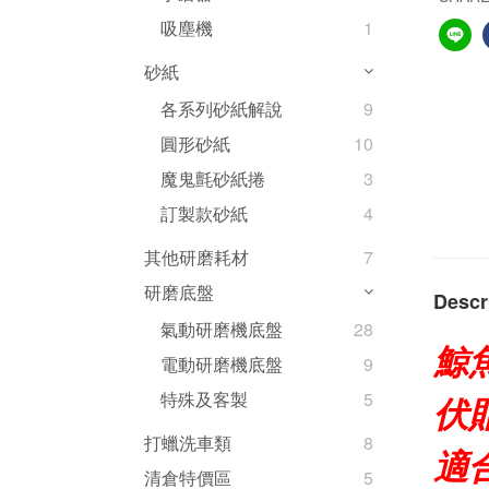
吸塵機
1
砂紙
各系列砂紙解說
9
圓形砂紙
10
魔鬼氈砂紙捲
3
訂製款砂紙
4
其他研磨耗材
7
研磨底盤
Descr
氣動研磨機底盤
28
鯨
電動研磨機底盤
9
特殊及客製
5
伏
打蠟洗車類
8
適
清倉特價區
5