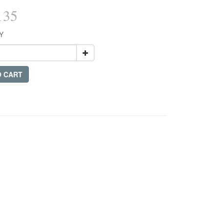
135
Y
O CART