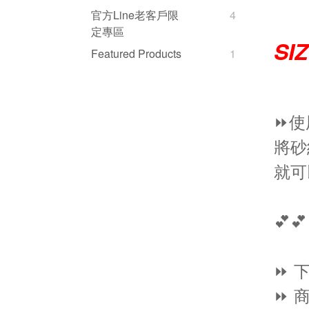
官方Line老客戶限
4
定專區
SI
Featured Products
1
⏩使
將砂
就可
💕💕
⏩ 
⏩ 