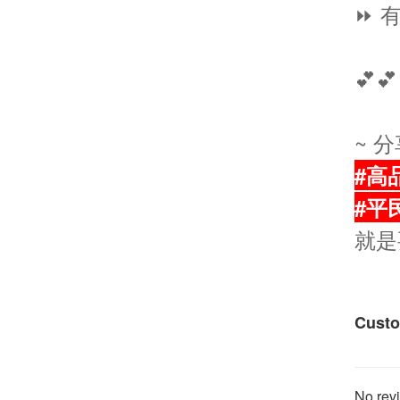
⏩ 
💕💕
~ 
#高
#平
就是
Custo
No revi