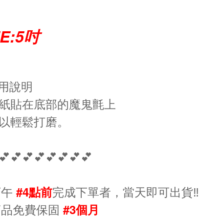
ZE:5吋
用說明
紙貼在底部的魔鬼氈上
以輕鬆打磨
。
💕💕💕💕💕💕💕💕
下午
完成下單者，當天即可出貨‼️
#4點前
商品免費保固
#3個月