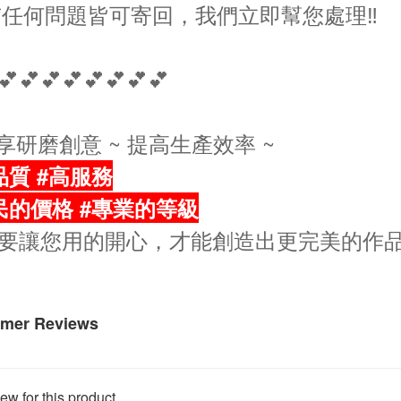
有任何問題皆可寄回，我們立即幫您處理‼️
💕💕💕💕💕💕💕💕
分享研磨創意 ~ 提高生產效率 ~
品質 #高服務
民的價格 #專業的等級
要讓您用的開心，才能創造出更完美的作
mer Reviews
ew for this product