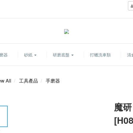
磨器
砂紙
研磨底盤
打蠟洗車類
清
ew All
工具產品
手磨器
魔研
[H08
E