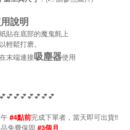
使用說明
紙貼在底部的魔鬼氈上
以輕鬆打磨
。
吸塵器
在末端連接
使用
💕💕💕💕💕💕💕💕
下午
完成下單者，當天即可出貨‼️
#4點前
商品免費保固
#3個月