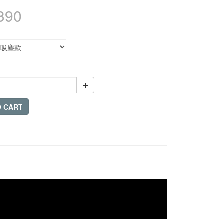
390
O CART