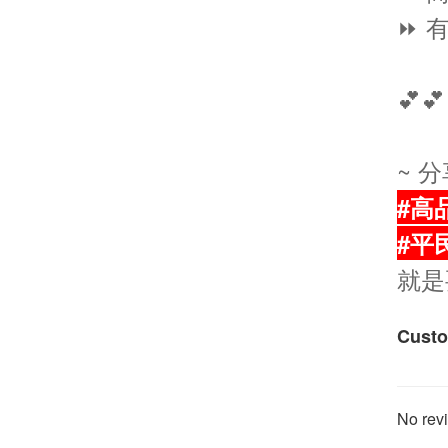
⏩ 
💕💕
~ 
#高
#平
就是
Custo
No revi