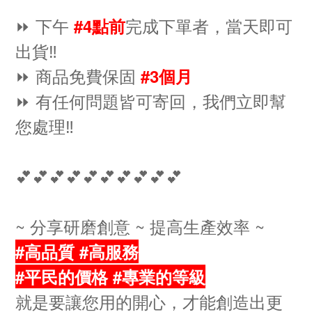
⏩ 下午
完成下單者，當天即可
#4點前
出貨‼️
⏩ 商品免費保固
#3個月
⏩ 有任何問題皆可寄回，我們立即幫
您處理‼️
💕💕💕💕💕💕💕💕💕💕
~ 分享研磨創意 ~ 提高生產效率 ~
#高品質 #高服務
#平民的價格 #專業的等級
就是要讓您用的開心，才能創造出更