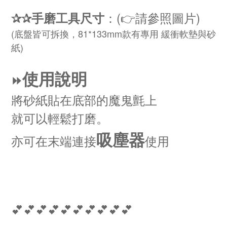
：(👉請參照圖片)
✰✰手磨工具尺寸
(底盤皆可拆換，81*133mm款有專用 緩衝軟墊與砂
紙)
使用說明
⏩
將砂紙貼在底部的魔鬼氈上
就可以輕鬆打磨
。
吸塵器
亦可在末端連接
使用
💕💕💕💕💕💕💕💕💕💕