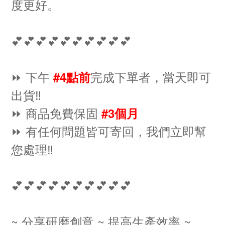
度更好。
💕💕💕💕💕💕💕💕💕💕
⏩ 下午
完成下單者，當天即可
#4點前
出貨‼️
⏩ 商品免費保固
#3個月
⏩ 有任何問題皆可寄回，我們立即幫
您處理‼️
💕💕💕💕💕💕💕💕💕💕
~ 分享研磨創意 ~ 提高生產效率 ~