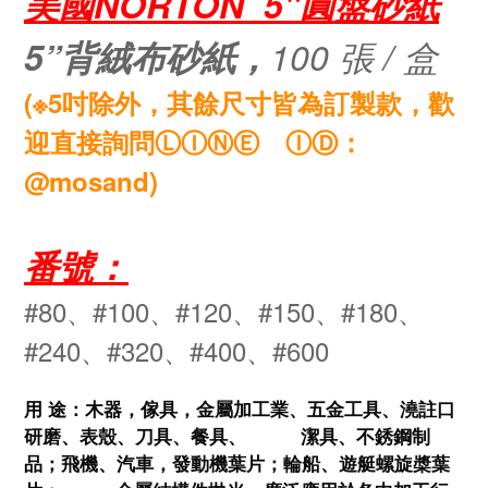
美國NORTON
5"圓盤砂紙
5”背絨布砂紙，
100 張 / 盒
(※5吋除外，其餘尺寸皆為訂製款，歡
迎直接詢問
ⓁⒾⓃⒺ ⒾⒹ：
@mosand
)
番號：
#80、
#100、
#120、
#150、
#180、
#240、
#320、
#400
、#600
用 途
：木器，傢具，金屬加工業、五金工具、澆註口
研磨、表殼、刀具、餐具、          潔具、不銹鋼制
品；飛機、汽車，發動機葉片；輪船、遊艇螺旋槳葉