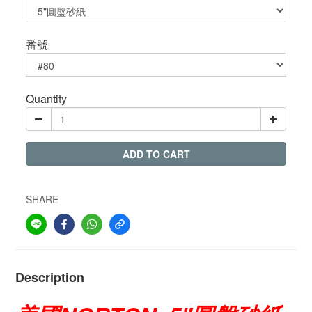
番號
Quantity
ADD TO CART
SHARE
Description