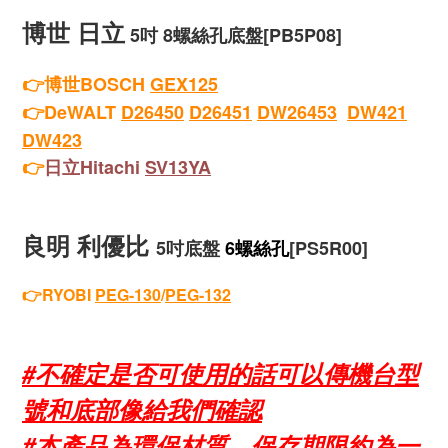
博世 日立
5吋
8螺絲孔底盤
[PB5P08]
👉
博世BOSCH
GEX125
👉
DeWALT
D26450
D26451
DW26453
DW421
DW423
日立Hitachi
SV13YA
👉
良明 利優比
5吋底盤
6螺絲孔
[PS5R00]
👉
RYOBI
PEG-130
/
PEG-132
#不確定是否可使用的話可以傳機台型
號和底部像給我們確認
#本產品為環保材質，保存期限約為一