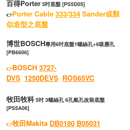
百得Porter
5吋底盤
[PS5D05]
Porter Cable
333
/
334
Sander或類
👉
似造型之底盤
博世BOSCH
專用6吋底盤
1螺絲孔+6吸塵孔
[PB6606]
BOSCH
3727-
👉
DVS
1250DEVS
ROS65VC
牧田牧科
5吋 3螺絲孔 6孔氣孔改裝底盤
[PS5A06]
牧田Makita
DB0180
B05031
👉