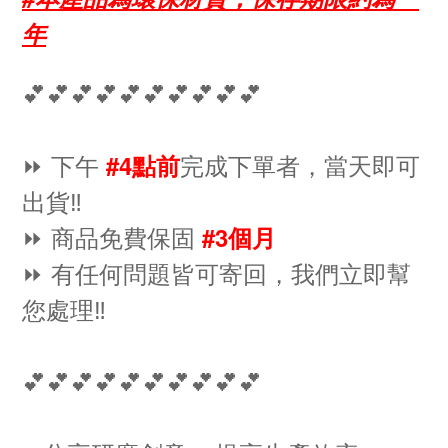
年
💕💕💕💕💕💕💕💕💕💕
⏩ 下午
完成下單者，當天即可
#4點前
出貨‼️
⏩ 商品免費保固
#3個月
⏩ 有任何問題皆可寄回，我們立即幫
您處理‼️
💕💕💕💕💕💕💕💕💕💕