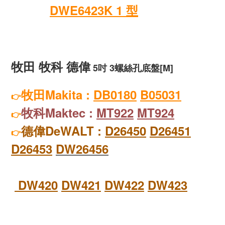
DWE6423K 1 型
牧田 牧科 德偉
5吋
3螺絲孔
底盤
[M]
牧田Makita :
DB0180
B05031
👉
牧科Maktec :
MT922
MT924
👉
德偉
DeWALT :
D26450
D26451
👉
D26453
DW
26456
DW
420
DW
421
DW
422
DW423